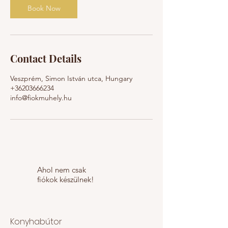
Book Now
Contact Details
Veszprém, Simon István utca, Hungary
+36203666234
info@fiokmuhely.hu
Ahol nem csak
fiókok készülnek!
Konyhabútor