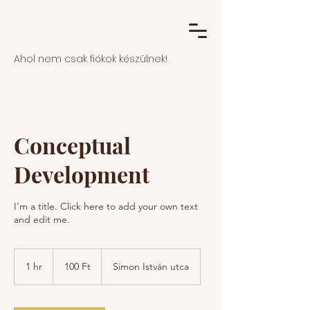
Ahol nem csak fiókok készülnek!
Conceptual
Development
I'm a title. Click here to add your own text
and edit me.
100
magyar
1 hr
1
100 Ft
Simon István utca
forint
h